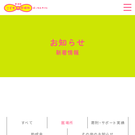
こどもの居場所に
いきたい！
お知らせ
新着情報
こどもの居場所を
つくりたい！
つづけたい！
こどもの居場所を
応援したい！
こどもの居場所
とは
すべて
居場所
寄附・サポート実績
助成金
その他のお知らせ