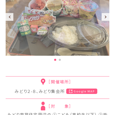
お知らせ一覧
（新着情報）
［開催場所］
みどり２-８、みどり集会所
Google MAP
［対 象］
みどり市営住宅周辺の ①こども（高校生以下） ②能