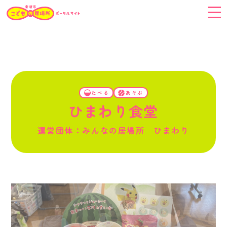
こどもの居場所に
いきたい！
たべる
あそぶ
こどもの居場所を
つくりたい！
ひまわり食堂
つづけたい！
運営団体：みんなの居場所 ひまわり
こどもの居場所を
応援したい！
こどもの居場所
とは