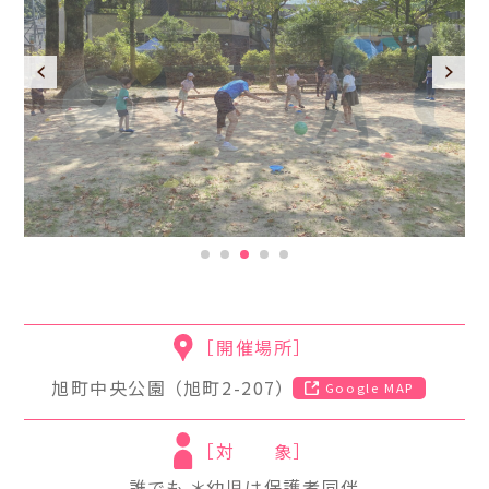
お知らせ一覧
（新着情報）
［開催場所］
旭町中央公園 （旭町2-207）
Google MAP
［対 象］
誰でも ＊幼児は保護者同伴