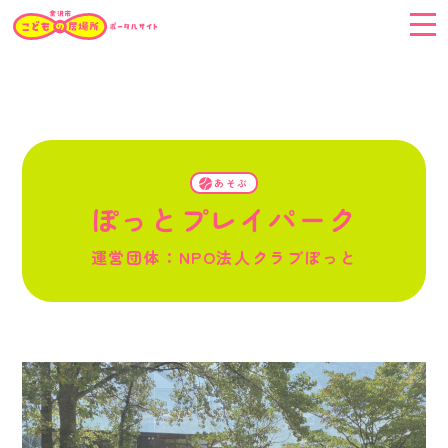
こどもの居場所に
いきたい！
あそぶ
こどもの居場所を
つくりたい！
ぽっとプレイパーク
つづけたい！
運営団体：NPO法人クラブぽっと
こどもの居場所を
応援したい！
こどもの居場所
とは