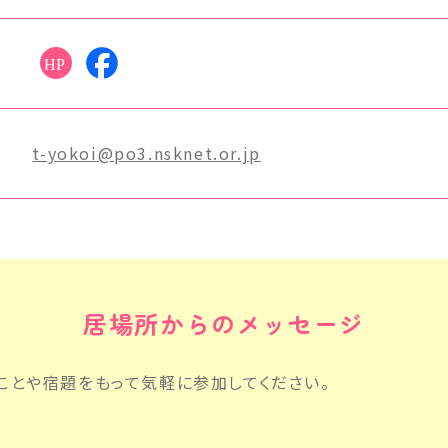
t-yokoi@po3.nsknet.or.jp
居場所からの
メッセージ
ことや宿題をもって気軽に参加してください。