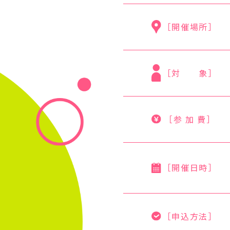
［開催場所］
［対 象］
［参 加 費］
［開催日時］
［申込方法］