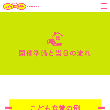
こどもの居場所に
いきたい！
こどもの居場所を
開催準備と当日の流れ
つくりたい！
つづけたい！
こどもの居場所を
応援したい！
こどもの居場所
とは
こども食堂の例